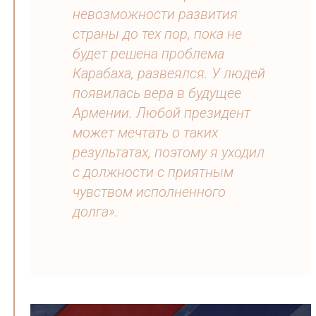
невозможности развития
страны до тех пор, пока не
будет решена проблема
Карабаха, развеялся. У людей
появилась вера в будущее
Армении. Любой президент
может мечтать о таких
результатах, поэтому я уходил
с должности с приятным
чувством исполненного
долга».