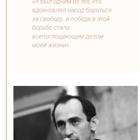
«Я был одним из тех, кто
вдохновлял народ бороться
за свободу, и победа в этой
борьбе стала
всепоглощающим делом
моей жизни».