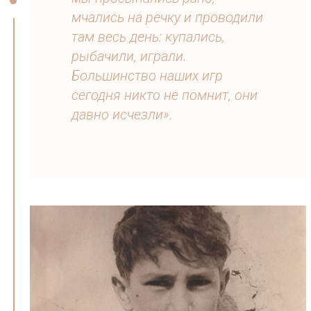
мчались на речку и проводили
там весь день: купались,
рыбачили, играли.
Большинство наших игр
сегодня никто не помнит, они
давно исчезли».