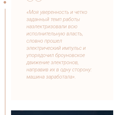
«Моя уверенность и четко
заданный темп работы
наэлектризовали всю
исполнительную власть,
словно прошел
электрический импульс и
упорядочил броуновское
движение электронов,
направив их в одну сторону:
машина заработала».