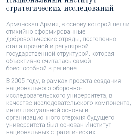
Национальный институт
стратегических исследований
В 1998-2007 гг. самым ярким
Армянская Армия, в основу которой легли
доказательством мощи и высокой
стихийно сформированные
боеспособности Армянской Армии была
добровольческие отряды, постепенно
10-летняя полноценная мирная ситуация
стала прочной и регулярной
на границах Армении и Арцаха.
государственной структурой, которая
объективно считалась самой
боеспособной в регионе.
В 2005 году, в рамках проекта создания
национального оборонно-
исследовательского университета, в
качестве исследовательского компонента,
интеллектуальной основы и
организационного стержня будущего
университета был основан Институт
национальных стратегических