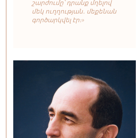
շարժումը՝ դրանք մղելով
մեկ ուղղության․ մեքենան
գործարկվել էր։»