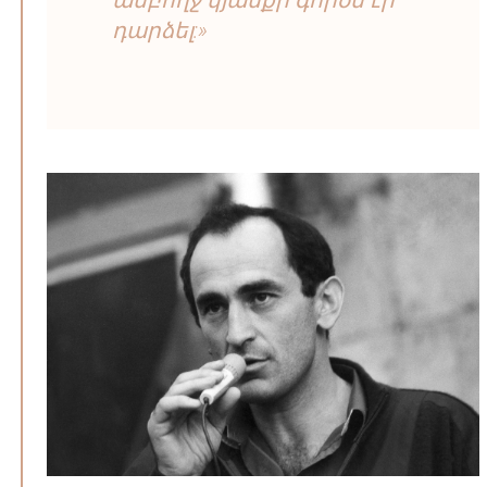
ամբողջ կյանքի գործն էր
դարձել:»