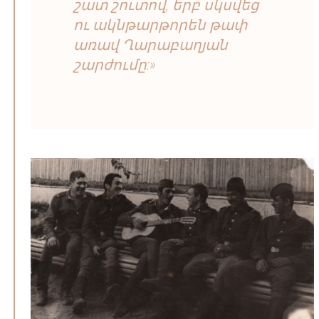
շատ շուտով, երբ սկսվեց
ու ակնթարթորեն թափ
առավ Ղարաբաղյան
շարժումը:»