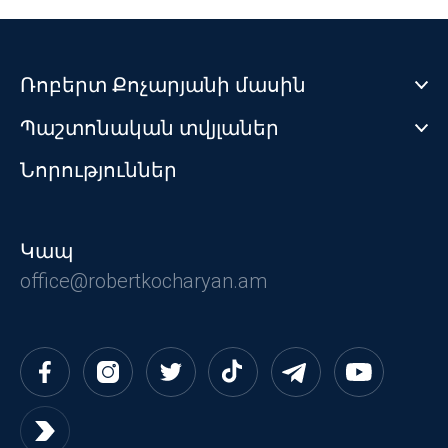
Ռոբերտ Քոչարյանի մասին
Պաշտոնական տվյլաներ
Նորություններ
Փաստորեն առաջին անգամ
պատմության մեջ ՀՀ-ում հիմք դրվեց
Կապ
խորհրդարանական օմբուդսմանի
ինստիտուտի ստեղծմանը:
office@robertkocharyan.am