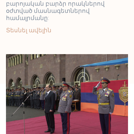
բարոյական բարձր որակներով
օժտված մասնագետներով
համալրմանը:
Տեսնել ավելին
2004 թվականի