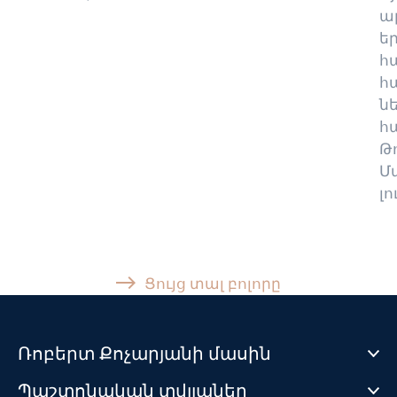
ա
ե
հ
հ
ն
հ
Թ
Մ
լո
Ցույց տալ բոլորը
Ռոբերտ Քոչարյանի մասին
Պաշտոնական տվյլաներ