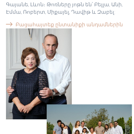
Գայանե, Լևոն։ Թոռները յոթն են՝ Բելլա, Անի,
Էմմա, Ռոբերտ, Միքայել, Դավիթ և Զաբել:
Բացահայտեք ընտանիքի անդամներին