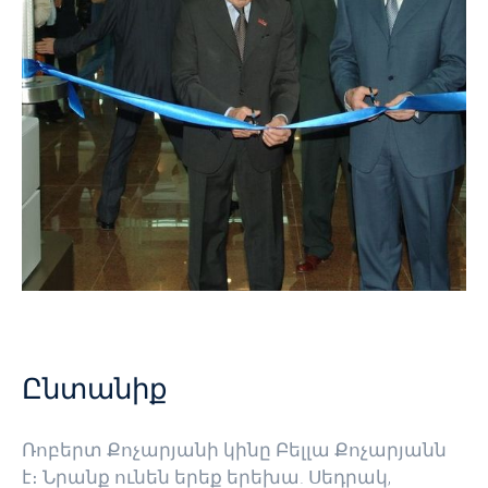
Ընտանիք
Ռոբերտ Քոչարյանի կինը Բելլա Քոչարյանն
է։ Նրանք ունեն երեք երեխա. Սեդրակ,