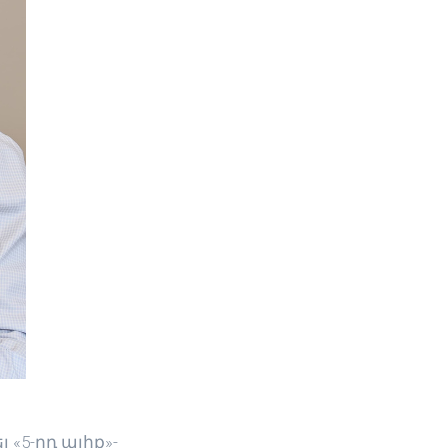
«5-րդ ալիք»-