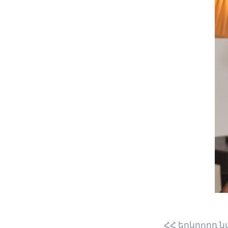
ՀՀ երկրորդ ն