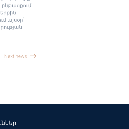
ի ընթացքում
ներքին
ւմ այսօր՝
երության
Next news
ւններ