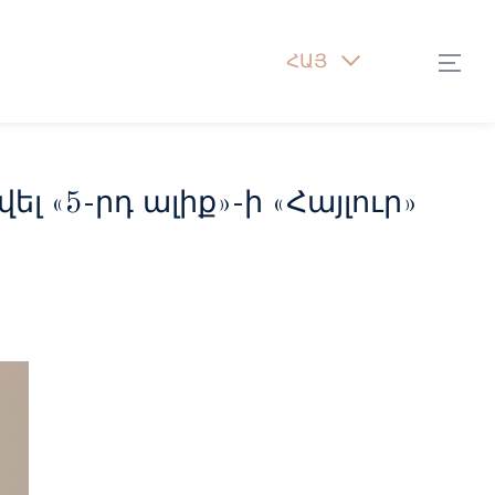
ՀԱՅ
 «5-րդ ալիք»-ի «Հայլուր»