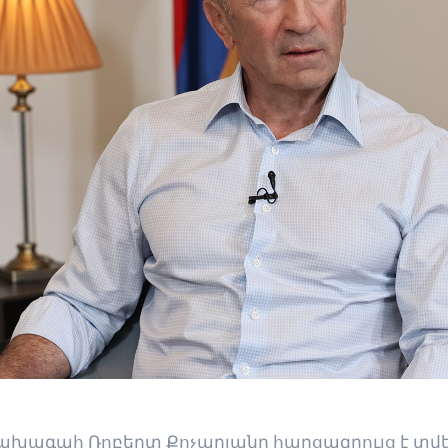
ախագահ Ռոբերտ Քոչարյանը հարցազրույց է տվել 